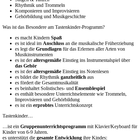
Rhythmik und Trommeln
Komponieren und Improvisieren
Gehörbildung und Musikgeschichte
Was ist das Besondere am Tastenkinder-Programm?
es macht Kindern
Spaß
es ist ideal im
Anschluss
an die musikalische Früherziehung
es legt die
Grundlagen
für das Erlernen aller Arten von
Musikinstrumenten
es ist der
altersgemäße
Einstieg ins Instrumentalspiel über
das Gehör
es ist der
altersgemäße
Einstieg ins Notenlesen
es bildet die Rhythmik
ganzheitlich
aus
es fördert die Gesamtmusikalität
es beinhaltet Solistisches- und
Ensemblespiel
es enthält besondere Unterrichtselemente wie Trommeln,
Improvisieren und Gehörbildung
es ist ein
erprobtes
Unterrichtskonzept
Tastenkinder…
…ist ein
Gruppenunterrichtsprogramm
mit Klavier/Keyboard für
Kinder von 6-9 Jahren.
es unterstützt die
gesamte Entwicklung
ihre Kindes: