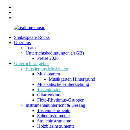
Zum
Facebook
Inhalt
Instagram
springen
YouTube
Shakespeare Rocks
realtime
Musikunterricht
Über uns
music
für
Team
ALLE!
Unterrichtsbedingungen (AGB)
Preise 2026
Unterrichtsangebot
Einstieg ins Musizieren
Musikgarten
Musikgarten Hintergrund
Musikalische Früherziehung
Tastenkinder
Gitarrenkinder
Flöte-Rhythmus-Gruppen
Instrumentalunterricht & Gesang
Tasteninstrumente
Saiteninstrumente
Streichinstrumente
Holzblasinstrumente