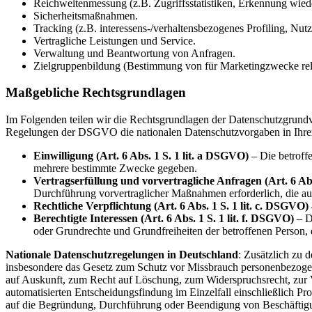
Reichweitenmessung (z.B. Zugriffsstatistiken, Erkennung wied
Sicherheitsmaßnahmen.
Tracking (z.B. interessens-/verhaltensbezogenes Profiling, Nu
Vertragliche Leistungen und Service.
Verwaltung und Beantwortung von Anfragen.
Zielgruppenbildung (Bestimmung von für Marketingzwecke rele
Maßgebliche Rechtsgrundlagen
Im Folgenden teilen wir die Rechtsgrundlagen der Datenschutzgrundv
Regelungen der DSGVO die nationalen Datenschutzvorgaben in Ihre
Einwilligung (Art. 6 Abs. 1 S. 1 lit. a DSGVO)
– Die betroffe
mehrere bestimmte Zwecke gegeben.
Vertragserfüllung und vorvertragliche Anfragen (Art. 6 Abs
Durchführung vorvertraglicher Maßnahmen erforderlich, die auf
Rechtliche Verpflichtung (Art. 6 Abs. 1 S. 1 lit. c. DSGVO)
Berechtigte Interessen (Art. 6 Abs. 1 S. 1 lit. f. DSGVO)
– Di
oder Grundrechte und Grundfreiheiten der betroffenen Person,
Nationale Datenschutzregelungen in Deutschland
: Zusätzlich zu
insbesondere das Gesetz zum Schutz vor Missbrauch personenbezoge
auf Auskunft, zum Recht auf Löschung, zum Widerspruchsrecht, zur 
automatisierten Entscheidungsfindung im Einzelfall einschließlich P
auf die Begründung, Durchführung oder Beendigung von Beschäftigun