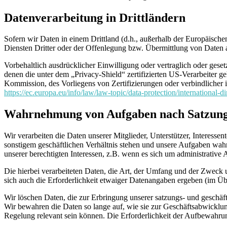
Datenverarbeitung in Drittländern
Sofern wir Daten in einem Drittland (d.h., außerhalb der Europäis
Diensten Dritter oder der Offenlegung bzw. Übermittlung von Daten an
Vorbehaltlich ausdrücklicher Einwilligung oder vertraglich oder geset
denen die unter dem „Privacy-Shield“ zertifizierten US-Verarbeiter 
Kommission, des Vorliegens von Zertifizierungen oder verbindlicher
https://ec.europa.eu/info/law/law-topic/data-protection/international-
Wahrnehmung von Aufgaben nach Satzung
Wir verarbeiten die Daten unserer Mitglieder, Unterstützer, Interess
sonstigem geschäftlichen Verhältnis stehen und unsere Aufgaben w
unserer berechtigten Interessen, z.B. wenn es sich um administrative 
Die hierbei verarbeiteten Daten, die Art, der Umfang und der Zweck u
sich auch die Erforderlichkeit etwaiger Datenangaben ergeben (im Übr
Wir löschen Daten, die zur Erbringung unserer satzungs- und geschäf
Wir bewahren die Daten so lange auf, wie sie zur Geschäftsabwicklun
Regelung relevant sein können. Die Erforderlichkeit der Aufbewahrun