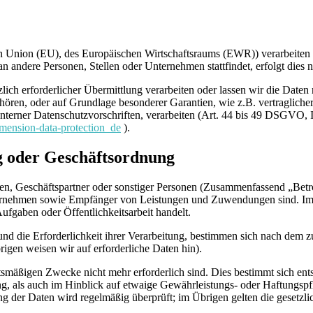
chen Union (EU), des Europäischen Wirtschaftsraums (EWR)) verarbeit
 andere Personen, Stellen oder Unternehmen stattfindet, erfolgt dies 
zlich erforderlicher Übermittlung verarbeiten oder lassen wir die Date
gehören, oder auf Grundlage besonderer Garantien, wie z.B. vertraglich
 interner Datenschutzvorschriften, verarbeiten (Art. 44 bis 49 DSGVO,
dimension-data-protection_de
).
 oder Geschäftsordnung
enten, Geschäftspartner oder sonstiger Personen (Zusammenfassend „Betr
ahrnehmen sowie Empfänger von Leistungen und Zuwendungen sind. Im Ü
Aufgaben oder Öffentlichkeitsarbeit handelt.
nd die Erforderlichkeit ihrer Verarbeitung, bestimmen sich nach dem z
igen weisen wir auf erforderliche Daten hin).
tsmäßigen Zwecke nicht mehr erforderlich sind. Dies bestimmt sich en
g, als auch im Hinblick auf etwaige Gewährleistungs- oder Haftungspfl
g der Daten wird regelmäßig überprüft; im Übrigen gelten die gesetzl