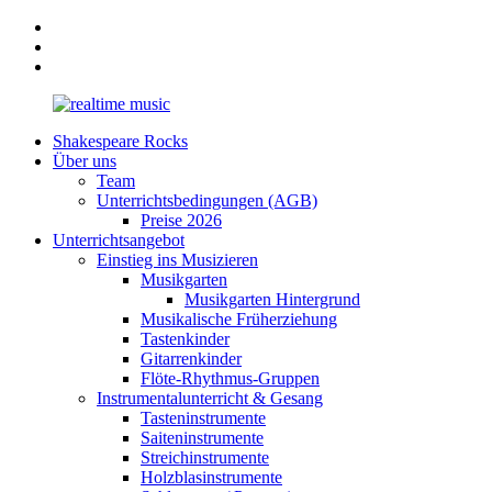
Zum
Facebook
Inhalt
Instagram
springen
YouTube
Shakespeare Rocks
realtime
Musikunterricht
Über uns
music
für
Team
ALLE!
Unterrichtsbedingungen (AGB)
Preise 2026
Unterrichtsangebot
Einstieg ins Musizieren
Musikgarten
Musikgarten Hintergrund
Musikalische Früherziehung
Tastenkinder
Gitarrenkinder
Flöte-Rhythmus-Gruppen
Instrumentalunterricht & Gesang
Tasteninstrumente
Saiteninstrumente
Streichinstrumente
Holzblasinstrumente