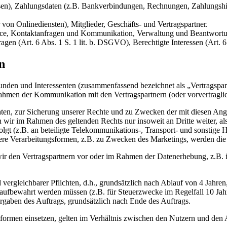
n), Zahlungsdaten (z.B. Bankverbindungen, Rechnungen, Zahlungshist
von Onlinediensten), Mitglieder, Geschäfts- und Vertragspartner.
vice, Kontaktanfragen und Kommunikation, Verwaltung und Beantwort
agen (Art. 6 Abs. 1 S. 1 lit. b. DSGVO), Berechtigte Interessen (Art. 6
n
Kunden und Interessenten (zusammenfassend bezeichnet als „Vertragspa
men der Kommunikation mit den Vertragspartnern (oder vorvertraglic
lichten, zur Sicherung unserer Rechte und zu Zwecken der mit diesen 
 wir im Rahmen des geltenden Rechts nur insoweit an Dritte weiter, al
erfolgt (z.B. an beteiligte Telekommunikations-, Transport- und sonstig
tere Verarbeitungsformen, z.B. zu Zwecken des Marketings, werden die
 wir den Vertragspartnern vor oder im Rahmen der Datenerhebung, z.B.
vergleichbarer Pflichten, d.h., grundsätzlich nach Ablauf von 4 Jahre
 aufbewahrt werden müssen (z.B. für Steuerzwecke im Regelfall 10 Jah
rgaben des Auftrags, grundsätzlich nach Ende des Auftrags.
attformen einsetzen, gelten im Verhältnis zwischen den Nutzern und de